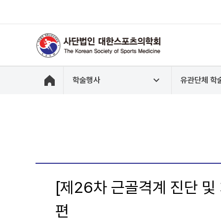
학술행사
유관단체 학
[제26차 근골격계 진단 및 
편