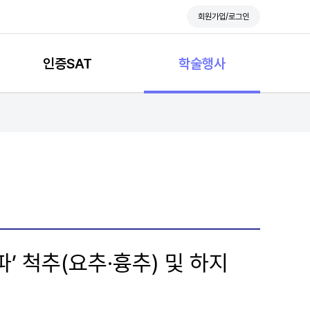
회원가입/로그인
인증SAT
학술행사
’ 척추(요추·흉추) 및 하지