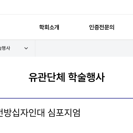
학회소개
인증전문의
술행사
유관단체 학술행사
회 전방십자인대 심포지엄